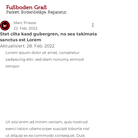
Fußboden Graß
Parkett. Bodenbeläge. Reparatur.
Marc Prasse
22. Feb. 2022
Stet clita kasd gubergren, no sea takimata
sanctus est Lorem
Aktualisiert:
28. Feb. 2022
Lorem ipsum dolor sit amet, consetetur 
sadipscing elitr, sed diam nonumy eirmod 
tempor
Ut wisi enim ad minim veniam, quis nostrud 
exerci tation ullamcorper suscipit lobortis nisl 
ut aliquip ex ea commodo consequat. Duis 